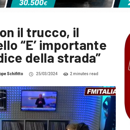
n il trucco, il
llo “E’ importante
ice della strada”
pe Schifitto
25/03/2024
2 minutes read