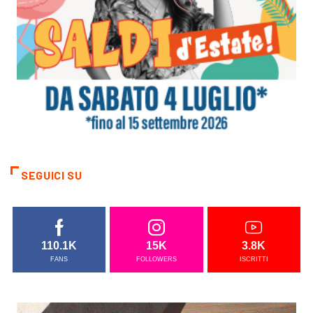
SEGUICI SU
110.1K
15K
3.8K
FANS
FOLLOWERS
ISCRITTI