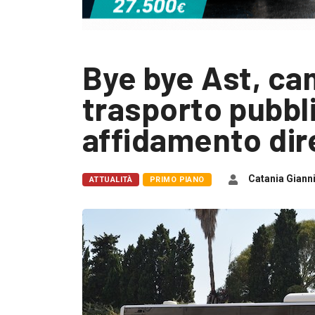
Bye bye Ast, ca
trasporto pubbl
affidamento dir
Catania Giann
ATTUALITÀ
PRIMO PIANO