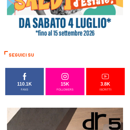
SEGUICI SU
110.1K
15K
3.8K
FANS
FOLLOWERS
ISCRITTI