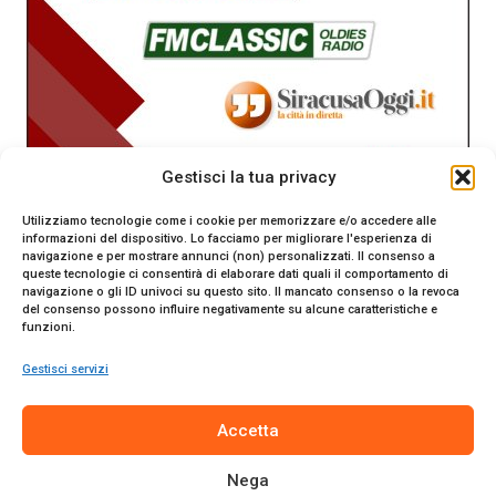
Gestisci la tua privacy
Utilizziamo tecnologie come i cookie per memorizzare e/o accedere alle
informazioni del dispositivo. Lo facciamo per migliorare l'esperienza di
navigazione e per mostrare annunci (non) personalizzati. Il consenso a
queste tecnologie ci consentirà di elaborare dati quali il comportamento di
navigazione o gli ID univoci su questo sito. Il mancato consenso o la revoca
del consenso possono influire negativamente su alcune caratteristiche e
funzioni.
Gestisci servizi
SiracusaOggi.it testata giornalistica online. Reg. n. 2/91 al
Accetta
Tribunale di Siracusa. Direttore responsabile Gianni Catania.
Editore Promo Italia s.r.l.
Nega
© 2024 Promo Italia S.r.l. Tutti i diritti riservati. | Sito web