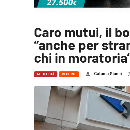
Caro mutui, il b
“anche per stran
chi in moratoria
Catania Gianni
ATTUALITÀ
REGIONE