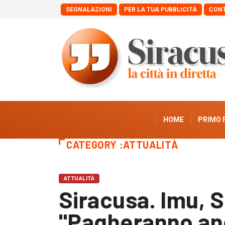
SEGNALAZIONI
PER LA TUA PUBBLICITÀ
CONT
HOME
PRIMO 
CATEGORY :ATTUALITÀ
ATTUALITÀ
Siracusa. Imu, S
"Pagheranno anc