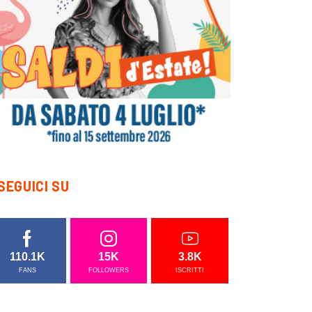
SEGUICI SU
110.1K
15K
3.8K
FANS
FOLLOWERS
ISCRITTI