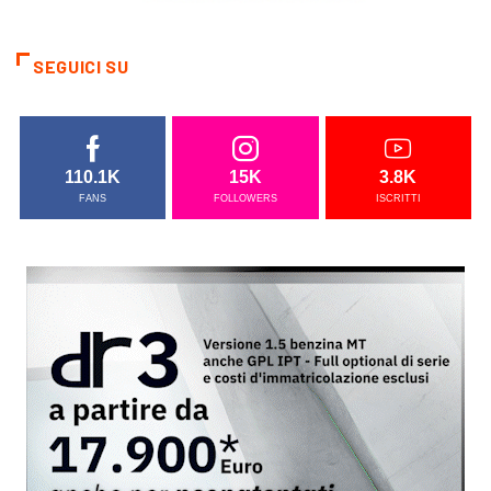
SEGUICI SU
110.1K
15K
3.8K
FANS
FOLLOWERS
ISCRITTI