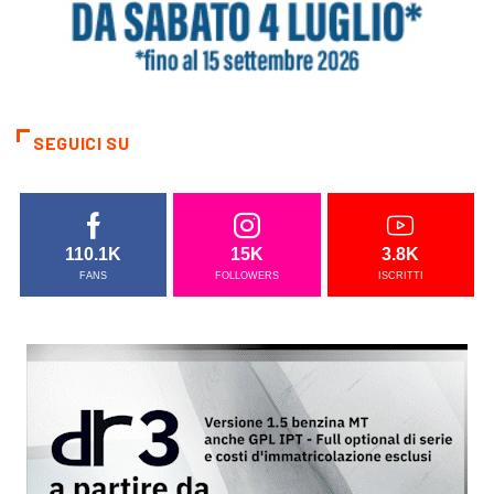
SEGUICI SU
110.1K
15K
3.8K
FANS
FOLLOWERS
ISCRITTI