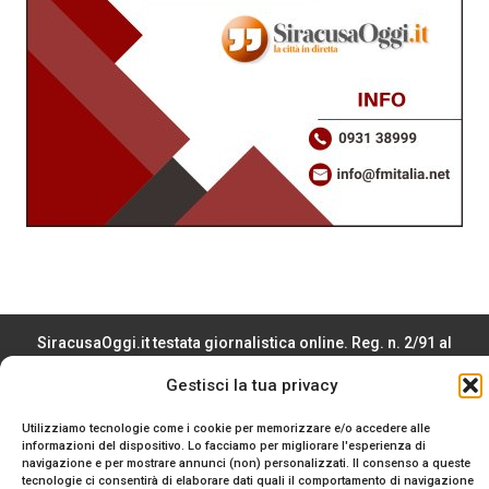
SiracusaOggi.it testata giornalistica online. Reg. n. 2/91 al
Tribunale di Siracusa. Direttore responsabile Gianni Catania.
Gestisci la tua privacy
Editore Promo Italia s.r.l.
© 2024 Promo Italia S.r.l. Tutti i diritti riservati. | Sito web
Utilizziamo tecnologie come i cookie per memorizzare e/o accedere alle
realizzato da
Web-Arte.it
informazioni del dispositivo. Lo facciamo per migliorare l'esperienza di
Privacy Policy
|
Cookie Policy
|
Termini e Condizioni
navigazione e per mostrare annunci (non) personalizzati. Il consenso a queste
tecnologie ci consentirà di elaborare dati quali il comportamento di navigazione