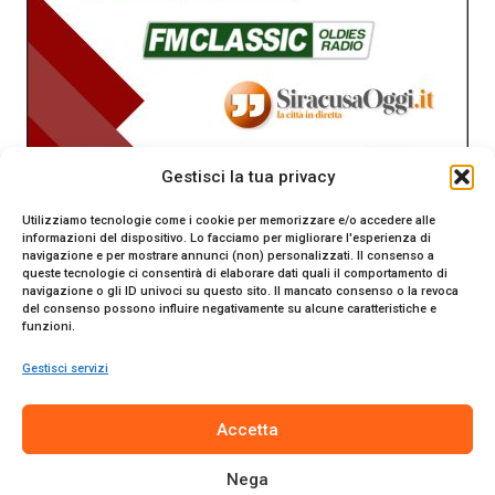
Gestisci la tua privacy
Utilizziamo tecnologie come i cookie per memorizzare e/o accedere alle
informazioni del dispositivo. Lo facciamo per migliorare l'esperienza di
navigazione e per mostrare annunci (non) personalizzati. Il consenso a
queste tecnologie ci consentirà di elaborare dati quali il comportamento di
navigazione o gli ID univoci su questo sito. Il mancato consenso o la revoca
del consenso possono influire negativamente su alcune caratteristiche e
funzioni.
Gestisci servizi
SiracusaOggi.it testata giornalistica online. Reg. n. 2/91 al
Accetta
Tribunale di Siracusa. Direttore responsabile Gianni Catania.
Editore Promo Italia s.r.l.
Nega
© 2024 Promo Italia S.r.l. Tutti i diritti riservati. | Sito web