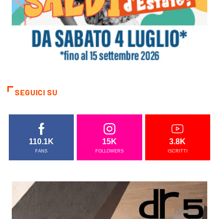
SEGUICI SU
110.1K
15K
3.8K
FANS
FOLLOWERS
ISCRITTI