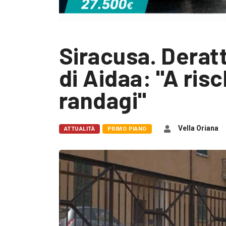
Siracusa. Deratt
di Aidaa: "A ris
randagi"
Vella Oriana
ATTUALITÀ
PRIMO PIANO