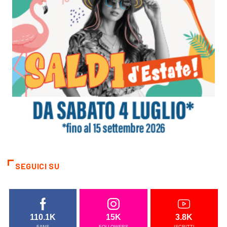
SEGUICI SU
110.1K
15K
3.8K
FANS
FOLLOWERS
ISCRITTI