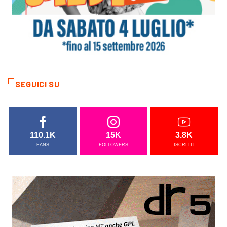
SEGUICI SU
110.1K
15K
3.8K
FANS
FOLLOWERS
ISCRITTI