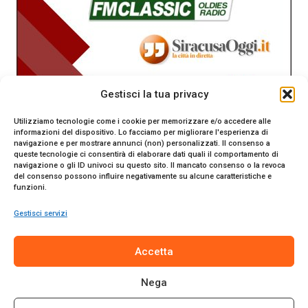
Gestisci la tua privacy
Utilizziamo tecnologie come i cookie per memorizzare e/o accedere alle
informazioni del dispositivo. Lo facciamo per migliorare l'esperienza di
navigazione e per mostrare annunci (non) personalizzati. Il consenso a
queste tecnologie ci consentirà di elaborare dati quali il comportamento di
navigazione o gli ID univoci su questo sito. Il mancato consenso o la revoca
del consenso possono influire negativamente su alcune caratteristiche e
funzioni.
Gestisci servizi
SiracusaOggi.it testata giornalistica online. Reg. n. 2/91 al
Accetta
Tribunale di Siracusa. Direttore responsabile Gianni Catania.
Editore Promo Italia s.r.l.
Nega
© 2024 Promo Italia S.r.l. Tutti i diritti riservati. | Sito web
realizzato da
Web-Arte.it