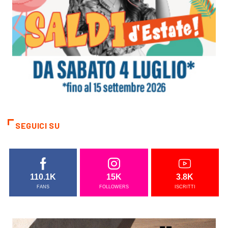
SEGUICI SU
110.1K
15K
3.8K
FANS
FOLLOWERS
ISCRITTI