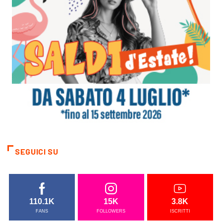
SEGUICI SU
110.1K
15K
3.8K
FANS
FOLLOWERS
ISCRITTI