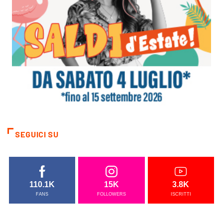
SEGUICI SU
110.1K
15K
3.8K
FANS
FOLLOWERS
ISCRITTI