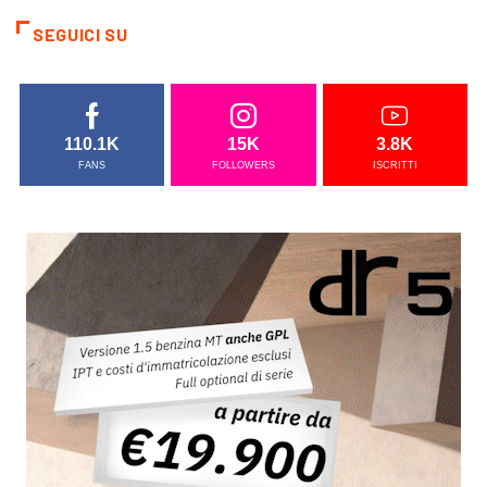
SEGUICI SU
110.1K
15K
3.8K
FANS
FOLLOWERS
ISCRITTI