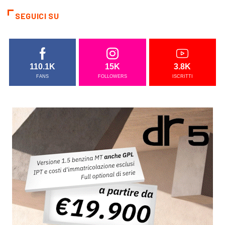
SEGUICI SU
110.1K
15K
3.8K
FANS
FOLLOWERS
ISCRITTI