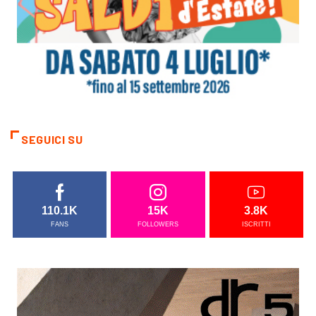
SEGUICI SU
110.1K
15K
3.8K
FANS
FOLLOWERS
ISCRITTI