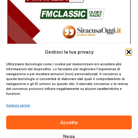
Gestisci la tua privacy
Utilizziamo tecnologie come i cookie per memorizzare e/o accedere alle
informazioni del dispositivo. Lo facciamo per migliorare l'esperienza di
navigazione e per mostrare annunci (non) personalizzati. Il consenso a
queste tecnologie ci consentirà di elaborare dati quali il comportamento di
navigazione o gli ID univoci su questo sito. Il mancato consenso o la revoca
del consenso possono influire negativamente su alcune caratteristiche e
funzioni.
Gestisci servizi
SiracusaOggi.it testata giornalistica online. Reg. n. 2/91 al
Accetta
Tribunale di Siracusa. Direttore responsabile Gianni Catania.
Editore Promo Italia s.r.l.
Nega