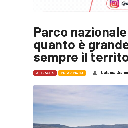
Parco nazionale d
quanto è grande
sempre il territ
Catania Giann
ATTUALITÀ
PRIMO PIANO