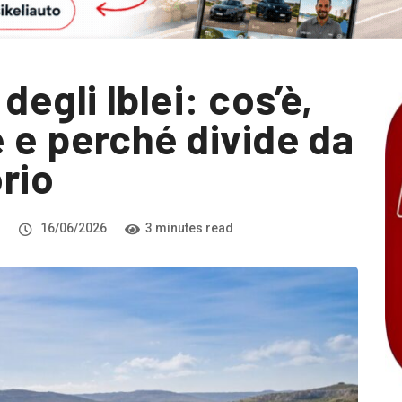
egli Iblei: cos’è,
 e perché divide da
orio
i
16/06/2026
3 minutes read