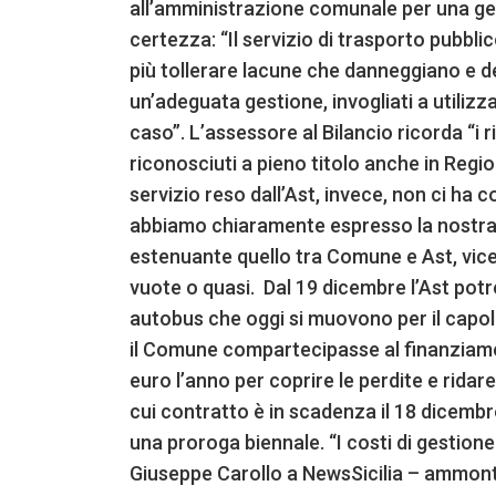
all’amministrazione comunale per una ges
certezza: “Il servizio di trasporto pubb
più tollerare lacune che danneggiano e d
un’adeguata gestione, invogliati a utilizza
caso”. L’assessore al Bilancio ricorda “i ri
riconosciuti a pieno titolo anche in Region
servizio reso dall’Ast, invece, non ci ha co
abbiamo chiaramente espresso la nostra o
estenuante quello tra Comune e Ast, vic
vuote o quasi. Dal 19 dicembre l’Ast po
autobus che oggi si muovono per il capol
il Comune compartecipasse al finanziame
euro l’anno per coprire le perdite e ridare
cui contratto è in scadenza il 18 dicemb
una proroga biennale. “I costi di gestione 
Giuseppe Carollo a NewsSicilia – ammontan