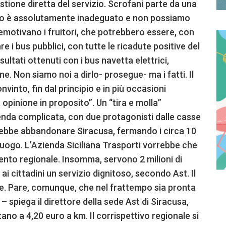
tione diretta del servizio. Scrofani parte da una
lico è assolutamente inadeguato e non possiamo
emotivano i fruitori, che potrebbero essere, con
re i bus pubblici, con tutte le ricadute positive del
sultati ottenuti con i bus navetta elettrici,
e. Non siamo noi a dirlo- prosegue- ma i fatti. Il
nvinto, fin dal principio e in più occasioni
pinione in proposito”. Un “tira e molla”
enda complicata, con due protagonisti dalle casse
trebbe abbandonare Siracusa, fermando i circa 10
uogo. L’Azienda Siciliana Trasporti vorrebbe che
nto regionale. Insomma, servono 2 milioni di
 ai cittadini un servizio dignitoso, secondo Ast. Il
re. Pare, comunque, che nel frattempo sia pronta
– spiega il direttore della sede Ast di Siracusa,
o a 4,20 euro a km. Il corrispettivo regionale si