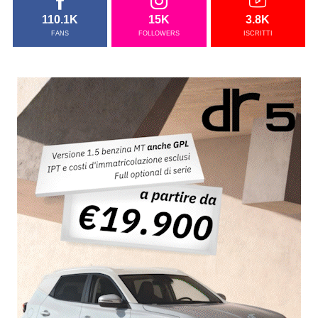
110.1K
15K
3.8K
FANS
FOLLOWERS
ISCRITTI