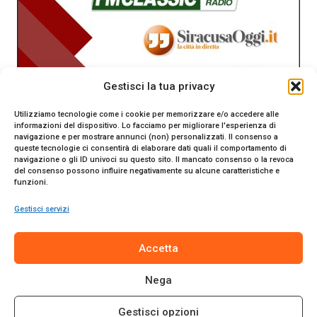
Gestisci la tua privacy
Utilizziamo tecnologie come i cookie per memorizzare e/o accedere alle
informazioni del dispositivo. Lo facciamo per migliorare l'esperienza di
navigazione e per mostrare annunci (non) personalizzati. Il consenso a
queste tecnologie ci consentirà di elaborare dati quali il comportamento di
navigazione o gli ID univoci su questo sito. Il mancato consenso o la revoca
del consenso possono influire negativamente su alcune caratteristiche e
funzioni.
Gestisci servizi
SiracusaOggi.it testata giornalistica online. Reg. n. 2/91 al
Accetta
Tribunale di Siracusa. Direttore responsabile Gianni Catania.
Editore Promo Italia s.r.l.
Nega
© 2024 Promo Italia S.r.l. Tutti i diritti riservati. | Sito web
realizzato da
Web-Arte.it
Gestisci opzioni
Privacy Policy
|
Cookie Policy
|
Termini e Condizioni