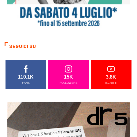
SEGUICI SU
110.1K
15K
3.8K
FANS
FOLLOWERS
ISCRITTI