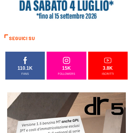
SEGUICI SU
110.1K
15K
3.8K
FANS
FOLLOWERS
ISCRITTI