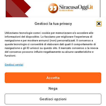
Gestisci la tua privacy
Utilizziamo tecnologie come i cookie per memorizzare e/o accedere alle
informazioni del dispositivo. Lo facciamo per migliorare l'esperienza di
navigazione e per mostrare annunci (non) personalizzati. Il consenso a
queste tecnologie ci consentirà di elaborare dati quali il comportamento di
navigazione o gli ID univoci su questo sito. Il mancato consenso o la revoca
del consenso possono influire negativamente su alcune caratteristiche e
funzioni.
Gestisci servizi
SiracusaOggi.it testata giornalistica online. Reg. n. 2/91 al
Accetta
Tribunale di Siracusa. Direttore responsabile Gianni Catania.
Editore Promo Italia s.r.l.
Nega
© 2024 Promo Italia S.r.l. Tutti i diritti riservati. | Sito web
realizzato da
Web-Arte.it
Gestisci opzioni
Privacy Policy
|
Cookie Policy
|
Termini e Condizioni