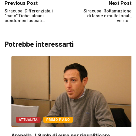
Previous Post
Next Post
Siracusa. Differenziata, il
Siracusa. Rottamazione
“caso” Tiche: alcuni
di tasse e multe locali,
condomini lasciati…
verso…
Potrebbe interessarti
ATTUALITÀ
PRIMO PIANO
Arenella. 1,8 mln di euro per riqualificare...