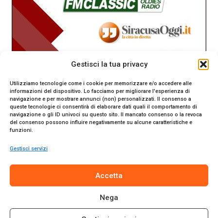
Gestisci la tua privacy
Utilizziamo tecnologie come i cookie per memorizzare e/o accedere alle
informazioni del dispositivo. Lo facciamo per migliorare l'esperienza di
navigazione e per mostrare annunci (non) personalizzati. Il consenso a
queste tecnologie ci consentirà di elaborare dati quali il comportamento di
navigazione o gli ID univoci su questo sito. Il mancato consenso o la revoca
del consenso possono influire negativamente su alcune caratteristiche e
funzioni.
Gestisci servizi
SiracusaOggi.it testata giornalistica online. Reg. n. 2/91 al
Accetta
Tribunale di Siracusa. Direttore responsabile Gianni Catania.
Editore Promo Italia s.r.l.
Nega
© 2024 Promo Italia S.r.l. Tutti i diritti riservati. | Sito web
realizzato da
Web-Arte.it