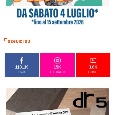
SEGUICI SU
110.1K
15K
3.8K
FANS
FOLLOWERS
ISCRITTI