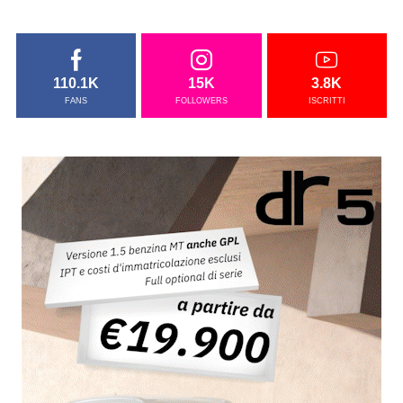
110.1K
15K
3.8K
FANS
FOLLOWERS
ISCRITTI