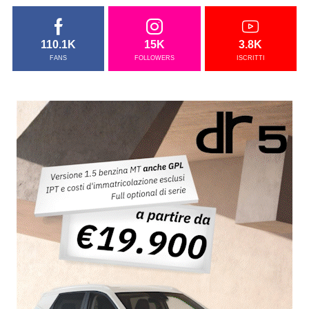
110.1K
15K
3.8K
FANS
FOLLOWERS
ISCRITTI