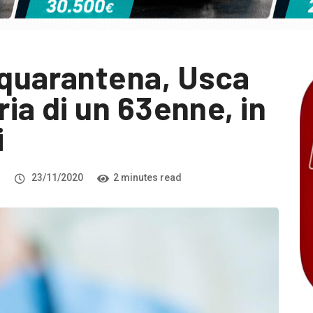
 quarantena, Usca
oria di un 63enne, in
i
i
23/11/2020
2 minutes read