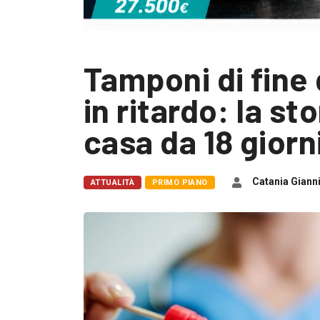
Tamponi di fine
in ritardo: la st
casa da 18 giorn
Catania Giann
ATTUALITÀ
PRIMO PIANO