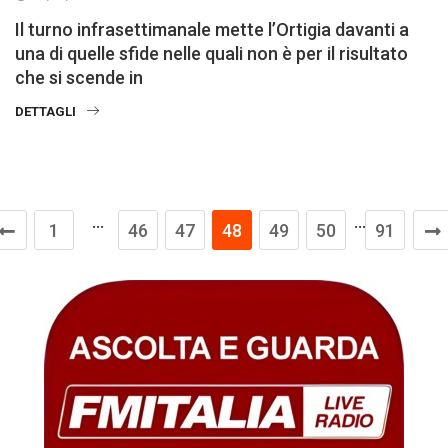
Il turno infrasettimanale mette l’Ortigia davanti a
una di quelle sfide nelle quali non è per il risultato
che si scende in
DETTAGLI
…
…
1
46
47
48
49
50
91