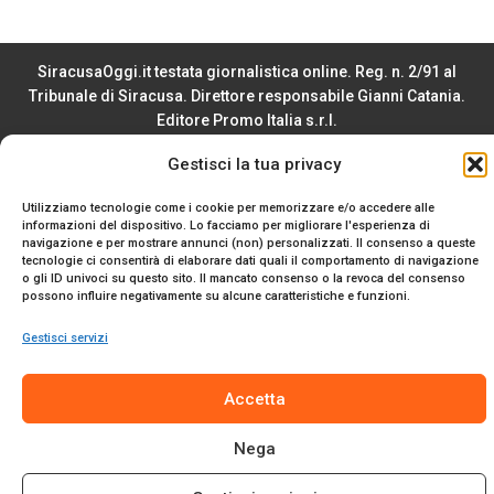
SiracusaOggi.it testata giornalistica online. Reg. n. 2/91 al
Tribunale di Siracusa. Direttore responsabile Gianni Catania.
Editore Promo Italia s.r.l.
© 2024 Promo Italia S.r.l. Tutti i diritti riservati. | Sito web
Gestisci la tua privacy
realizzato da
Web-Arte.it
Privacy Policy
|
Cookie Policy
|
Termini e Condizioni
Utilizziamo tecnologie come i cookie per memorizzare e/o accedere alle
informazioni del dispositivo. Lo facciamo per migliorare l'esperienza di
navigazione e per mostrare annunci (non) personalizzati. Il consenso a queste
tecnologie ci consentirà di elaborare dati quali il comportamento di navigazione
o gli ID univoci su questo sito. Il mancato consenso o la revoca del consenso
possono influire negativamente su alcune caratteristiche e funzioni.
Gestisci servizi
Accetta
Nega