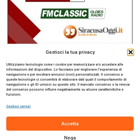
Gestisci la tua privacy
Utilizziamo tecnologie come i cookie per memorizzare e/o accedere alle
informazioni del dispositivo. Lo facciamo per migliorare l'esperienza di
navigazione e per mostrare annunci (non) personalizzati. Il consenso a
queste tecnologie ci consentirà di elaborare dati quali il comportamento di
navigazione o gli ID univoci su questo sito. Il mancato consenso o la revoca
del consenso possono influire negativamente su alcune caratteristiche e
funzioni.
Gestisci servizi
SiracusaOggi.it testata giornalistica online. Reg. n. 2/91 al
Accetta
Tribunale di Siracusa. Direttore responsabile Gianni Catania.
Editore Promo Italia s.r.l.
Nega
© 2024 Promo Italia S.r.l. Tutti i diritti riservati. | Sito web