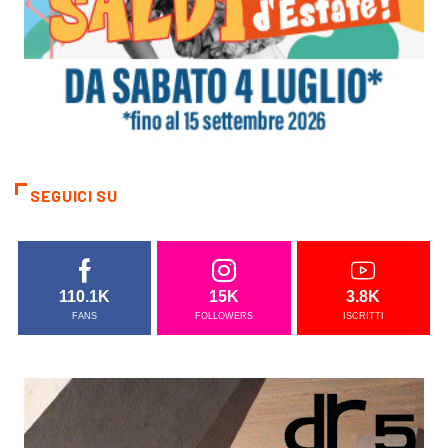
SEGUICI SU
110.1K
15K
3.8K
FANS
FOLLOWERS
ISCRITTI