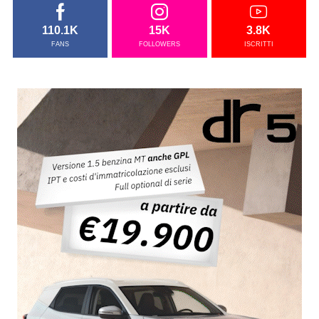
110.1K
15K
3.8K
FANS
FOLLOWERS
ISCRITTI