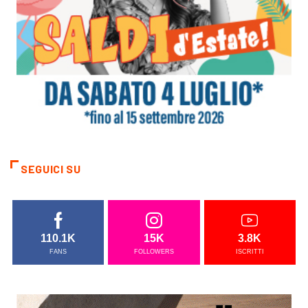
SEGUICI SU
110.1K
15K
3.8K
FANS
FOLLOWERS
ISCRITTI