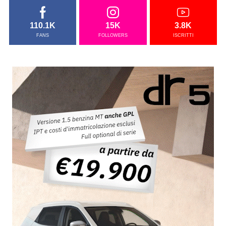
110.1K
15K
3.8K
FANS
FOLLOWERS
ISCRITTI