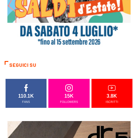
SEGUICI SU
110.1K
15K
3.8K
FANS
FOLLOWERS
ISCRITTI