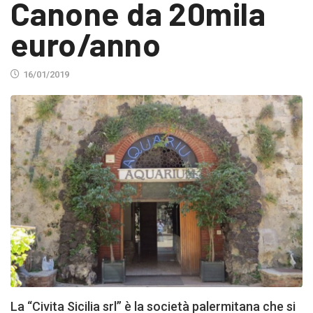
Canone da 20mila
euro/anno
16/01/2019
La “Civita Sicilia srl” è la società palermitana che si