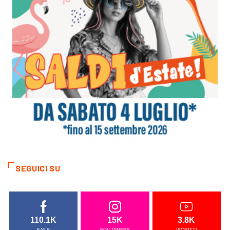
SEGUICI SU
110.1K
15K
3.8K
FANS
FOLLOWERS
ISCRITTI