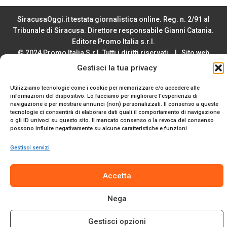
SiracusaOggi.it testata giornalistica online. Reg. n. 2/91 al
Tribunale di Siracusa. Direttore responsabile Gianni Catania.
Editore Promo Italia s.r.l.
© 2024 Promo Italia S.r.l. Tutti i diritti riservati. | Sito web
realizzato da
Web-Arte.it
Gestisci la tua privacy
Privacy Policy
|
Cookie Policy
|
Termini e Condizioni
Utilizziamo tecnologie come i cookie per memorizzare e/o accedere alle
informazioni del dispositivo. Lo facciamo per migliorare l'esperienza di
navigazione e per mostrare annunci (non) personalizzati. Il consenso a queste
tecnologie ci consentirà di elaborare dati quali il comportamento di navigazione
o gli ID univoci su questo sito. Il mancato consenso o la revoca del consenso
possono influire negativamente su alcune caratteristiche e funzioni.
Gestisci servizi
Accetta
Nega
Gestisci opzioni