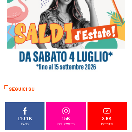
SEGUICI SU
110.1K
15K
3.8K
FANS
FOLLOWERS
ISCRITTI