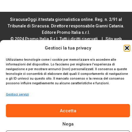
SiracusaOggi.it testata giornalistica online. Reg. n. 2/91 al
Tribunale di Siracusa. Direttore responsabile Gianni Catania.
Editore Promo Italia s.r.l.
© 2024 Promo Italia S.r.l. Tutti i diritti riservati. | Sito web
realizzato da
Web-Arte.it
Gestisci la tua privacy
Privacy Policy
|
Cookie Policy
|
Termini e Condizioni
Utilizziamo tecnologie come i cookie per memorizzare e/o accedere alle
informazioni del dispositivo. Lo facciamo per migliorare l'esperienza di
navigazione e per mostrare annunci (non) personalizzati. Il consenso a queste
tecnologie ci consentirà di elaborare dati quali il comportamento di navigazione
o gli ID univoci su questo sito. Il mancato consenso o la revoca del consenso
possono influire negativamente su alcune caratteristiche e funzioni.
Gestisci servizi
Accetta
Nega