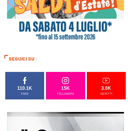
SEGUICI SU
110.1K
15K
3.8K
FANS
FOLLOWERS
ISCRITTI