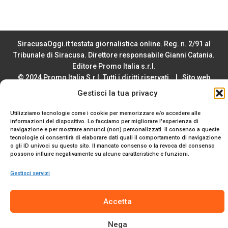
SiracusaOggi.it testata giornalistica online. Reg. n. 2/91 al
Tribunale di Siracusa. Direttore responsabile Gianni Catania.
Editore Promo Italia s.r.l.
© 2024 Promo Italia S.r.l. Tutti i diritti riservati. | Sito web
realizzato da
Web-Arte.it
Gestisci la tua privacy
Privacy Policy
|
Cookie Policy
|
Termini e Condizioni
Utilizziamo tecnologie come i cookie per memorizzare e/o accedere alle
informazioni del dispositivo. Lo facciamo per migliorare l'esperienza di
navigazione e per mostrare annunci (non) personalizzati. Il consenso a queste
tecnologie ci consentirà di elaborare dati quali il comportamento di navigazione
o gli ID univoci su questo sito. Il mancato consenso o la revoca del consenso
possono influire negativamente su alcune caratteristiche e funzioni.
Gestisci servizi
Accetta
Nega