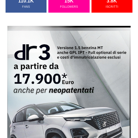
110.1K
15K
3.8K
FANS
FOLLOWERS
ISCRITTI