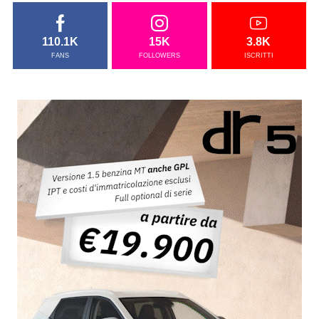
110.1K
15K
3.8K
FANS
FOLLOWERS
ISCRITTI