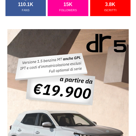
110.1K
15K
3.8K
FANS
FOLLOWERS
ISCRITTI